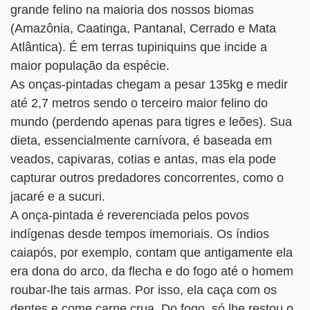
grande felino na maioria dos nossos biomas
(Amazônia, Caatinga, Pantanal, Cerrado e Mata
Atlântica). É em terras tupiniquins que incide a
maior população da espécie.
As onças-pintadas chegam a pesar 135kg e medir
até 2,7 metros sendo o terceiro maior felino do
mundo (perdendo apenas para tigres e leões). Sua
dieta, essencialmente carnívora, é baseada em
veados, capivaras, cotias e antas, mas ela pode
capturar outros predadores concorrentes, como o
jacaré e a sucuri.
A onça-pintada é reverenciada pelos povos
indígenas desde tempos imemoriais. Os índios
caiapós, por exemplo, contam que antigamente ela
era dona do arco, da flecha e do fogo até o homem
roubar-lhe tais armas. Por isso, ela caça com os
dentes e come carne crua. Do fogo, só lhe restou o