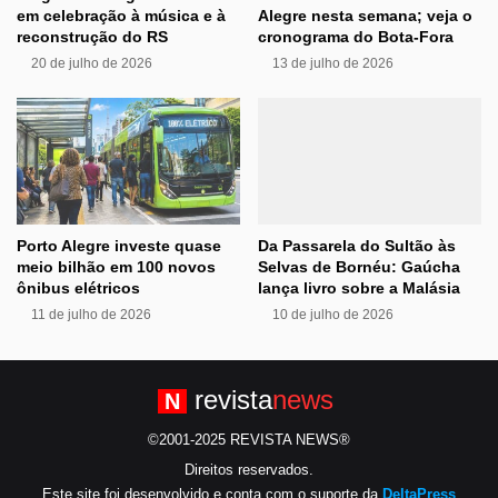
em celebração à música e à
Alegre nesta semana; veja o
reconstrução do RS
cronograma do Bota-Fora
20 de julho de 2026
13 de julho de 2026
Porto Alegre investe quase
Da Passarela do Sultão às
meio bilhão em 100 novos
Selvas de Bornéu: Gaúcha
ônibus elétricos
lança livro sobre a Malásia
11 de julho de 2026
10 de julho de 2026
revista
news
N
©2001-2025 REVISTA NEWS®
Direitos reservados.
Este site foi desenvolvido e conta com o suporte da
DeltaPress