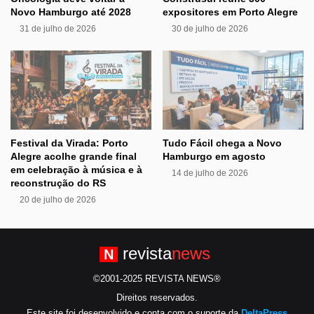
Novo Hamburgo até 2028
expositores em Porto Alegre
31 de julho de 2026
30 de julho de 2026
Festival da Virada: Porto
Tudo Fácil chega a Novo
Alegre acolhe grande final
Hamburgo em agosto
em celebração à música e à
14 de julho de 2026
reconstrução do RS
20 de julho de 2026
revista
news
N
©2001-2025 REVISTA NEWS®
Direitos reservados.
Este site foi desenvolvido e conta com o suporte da
DeltaPress