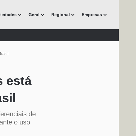
riedades
Geral
Regional
Empresas
rasil
s está
sil
erenciais de
ante o uso