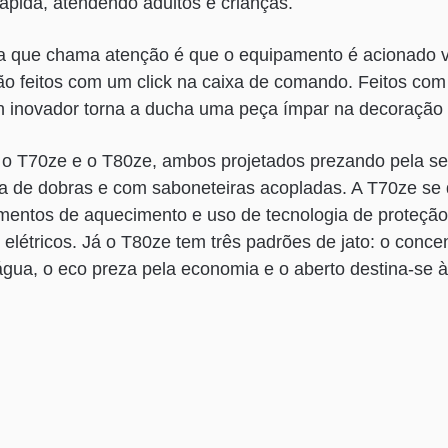
rápida, atendendo adultos e crianças.
ca que chama atenção é que o equipamento é acionado vi
ão feitos com um click na caixa de comando. Feitos co
gn inovador torna a ducha uma peça ímpar na decoração
 o T70ze e o T80ze, ambos projetados prezando pela s
a de dobras e com saboneteiras acopladas. A T70ze se 
mentos de aquecimento e uso de tecnologia de proteção 
 elétricos. Já o T80ze tem três padrões de jato: o conce
gua, o eco preza pela economia e o aberto destina-se à