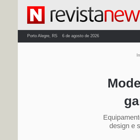
Porto Alegre, RS
6 de agosto de 2026
In
Model
ga
Equipamento
design e 