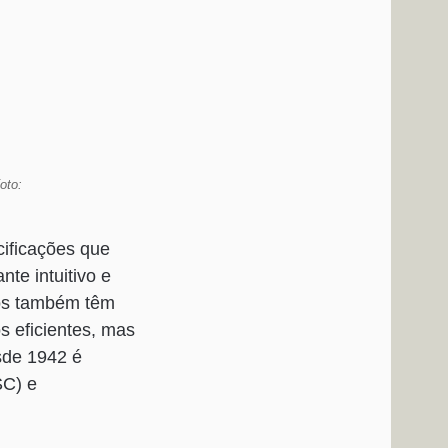
oto:
cificações que
te intuitivo e
cos também têm
 eficientes, mas
sde 1942 é
SC) e