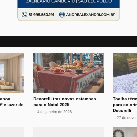
Canoa
Decorelli traz novas estampas
Toalha tér
º e lazer de
para o Natal 2025
para colori
Decorelli
4 de janeiro de 2026
27 de nove