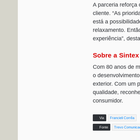
A parceria reforça
cliente. “As prior
está a possibilida
relaxamento. Entã
experiência”, dest
Sobre a Sintex
Com 80 anos de me
o desenvolvimento 
exterior. Com um p
qualidade, reconhe
consumidor.
Via
Francieli Corrêa
Fonte
Trevo Comunica