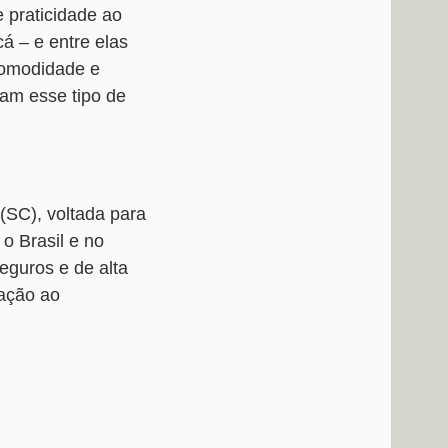
e praticidade ao
cá – e entre elas
 comodidade e
am esse tipo de
(SC), voltada para
o Brasil e no
seguros e de alta
fação ao