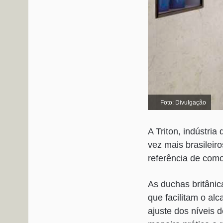
Foto: Divulgação
A Triton, indústri
vez mais brasileir
referência de com
As duchas britâni
que facilitam o al
ajuste dos níveis 