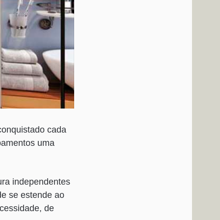
 conquistado cada
uipamentos uma
ura independentes
ade se estende ao
ecessidade, de