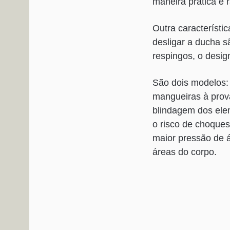
maneira prática e 
Outra característi
desligar a ducha s
respingos, o desi
São dois modelos:
mangueiras à prov
blindagem dos ele
o risco de choques
maior pressão de á
áreas do corpo.