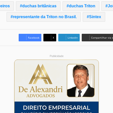
eiros
duchas britânicas
duchas Triton
Joi
representante da Triton no Brasil.
Sintex
Facebook
X
Linkedin
Compartilhar via 
Publicidade