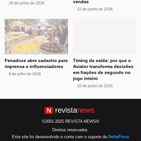
vendas
26 de junho de 2026
22 de junho de 2026
Fenadoce abre cadastro para
Timing da saída: por que o
imprensa e influenciadores
Aviator transforma decisões
em frações de segundo no
8 de julho de 2026
jogo inteiro
10 de junho de 2026
revista
news
N
©2001-2025 REVISTA NEWS®
Direitos reservados.
Este site foi desenvolvido e conta com o suporte da
DeltaPress