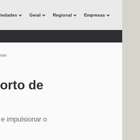
riedades
Geral
Regional
Empresas
eais
orto de
 e impulsionar o
o