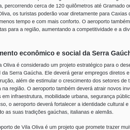
a, percorrendo cerca de 120 quilômetros até Gramado 
Oliva, os turistas poderão voar diretamente para Caxias 
enos tempo e com mais conforto. O aeroporto também 
otas para a região, aumentando a competitividade e a di
mento econômico e social da Serra Gaúc
a Oliva é considerado um projeto estratégico para o de
 da Serra Gaúcha. Ele deverá gerar empregos diretos e 
rução, além de estimular o crescimento dos setores de 
ia na região. O aeroporto também deverá atrair novos in
s em infraestrutura, mobilidade urbana, segurança públi
o, o aeroporto deverá fortalecer a identidade cultural e 
o as suas tradições gaúchas, italianas e alemãs.
orto de Vila Oliva é um projeto que promete trazer mui