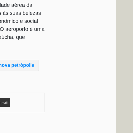
idade aérea da
as às suas belezas
onômico e social
 O aeroporto é uma
aúcha, que
nova petrópolis
e-mail