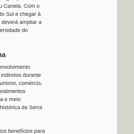
ou Canela. Com o
do Sul e chegar à
deverá ampliar a
versidade do
ha
senvolvimento
indiretos durante
turismo, comércio,
vestimentos
ca e meio
histórica da Serra
tos benefícios para