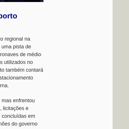
porto
o regional na
á uma pista de
eronaves de médio
 utilizados no
rto também contará
estacionamento
rna.
, mas enfrentou
 licitações e
e concluídas em
lhões do governo