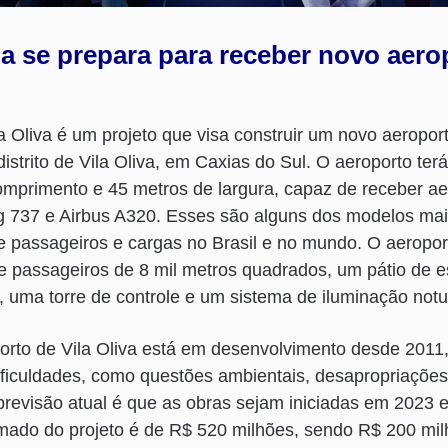
a se prepara para receber novo aero
a Oliva é um projeto que visa construir um novo aeroport
istrito de Vila Oliva, em Caxias do Sul. O aeroporto ter
omprimento e 45 metros de largura, capaz de receber a
 737 e Airbus A320. Esses são alguns dos modelos mais
de passageiros e cargas no Brasil e no mundo. O aeropo
e passageiros de 8 mil metros quadrados, um pátio de 
 uma torre de controle e um sistema de iluminação notu
orto de Vila Oliva está em desenvolvimento desde 2011
ificuldades, como questões ambientais, desapropriações,
previsão atual é que as obras sejam iniciadas em 2023 
imado do projeto é de R$ 520 milhões, sendo R$ 200 mi