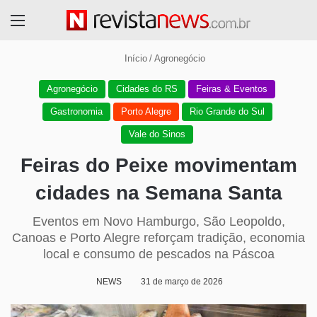
Menu
Início
/
Agronegócio
Agronegócio
Cidades do RS
Feiras & Eventos
Gastronomia
Porto Alegre
Rio Grande do Sul
Vale do Sinos
Feiras do Peixe movimentam
cidades na Semana Santa
Eventos em Novo Hamburgo, São Leopoldo,
Canoas e Porto Alegre reforçam tradição, economia
local e consumo de pescados na Páscoa
NEWS
31 de março de 2026