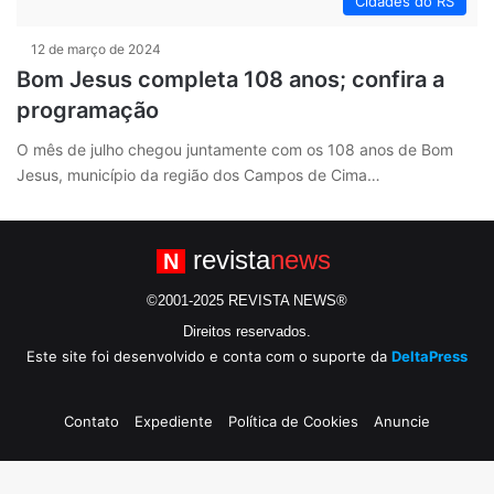
Cidades do RS
12 de março de 2024
Bom Jesus completa 108 anos; confira a
programação
O mês de julho chegou juntamente com os 108 anos de Bom
Jesus, município da região dos Campos de Cima…
revista
news
N
©2001-2025 REVISTA NEWS®
Direitos reservados.
Este site foi desenvolvido e conta com o suporte da
DeltaPress
Contato
Expediente
Política de Cookies
Anuncie