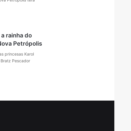
…
 a rainha do
Nova Petrópolis
as princesas Karol
a Bratz Pescador