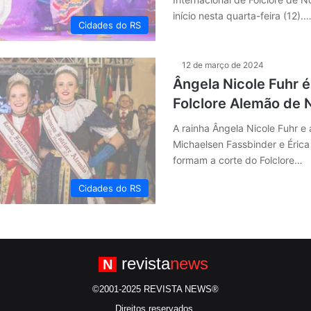
início nesta quarta-feira (12).
Cidades do RS
12 de março de 2024
Ângela Nicole Fuhr é
Folclore Alemão de 
A rainha Ângela Nicole Fuhr e 
Michaelsen Fassbinder e Éric
formam a corte do Folclore…
Cidades do RS
revista
news
N
©2001-2025 REVISTA NEWS®
Direitos reservados.