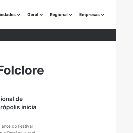
iedades
Geral
Regional
Empresas
or
Folclore
cional de
ópolis inicia
anos do Festival
ova Petrópolis terá