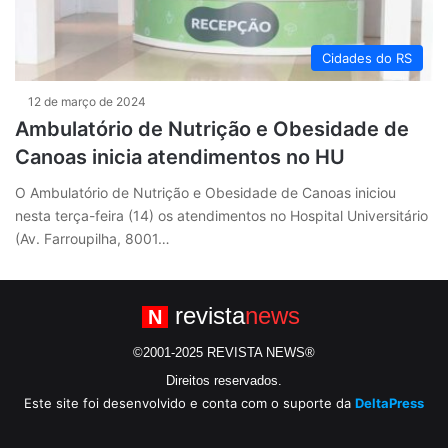
Cidades do RS
12 de março de 2024
Ambulatório de Nutrição e Obesidade de
Canoas inicia atendimentos no HU
O Ambulatório de Nutrição e Obesidade de Canoas iniciou
nesta terça-feira (14) os atendimentos no Hospital Universitário
(Av. Farroupilha, 8001…
revista
news
N
©2001-2025 REVISTA NEWS®
Direitos reservados.
Este site foi desenvolvido e conta com o suporte da
DeltaPress