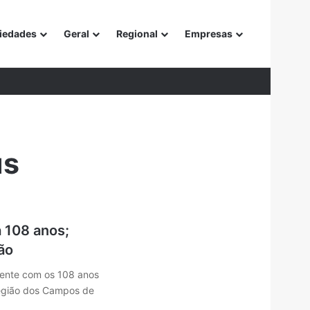
iedades
Geral
Regional
Empresas
or
us
 108 anos;
ão
mente com os 108 anos
região dos Campos de