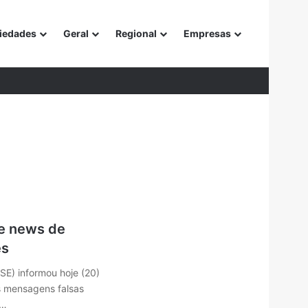
iedades
Geral
Regional
Empresas
or
ke news de
es
TSE) informou hoje (20)
s mensagens falsas
s…