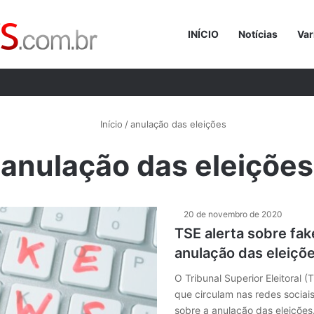
INÍCIO
Notícias
Var
Procurar p
Início
/
anulação das eleições
anulação das eleições
20 de novembro de 2020
TSE alerta sobre fa
anulação das eleiçõ
O Tribunal Superior Eleitoral (
que circulam nas redes sociai
sobre a anulação das eleiçõe