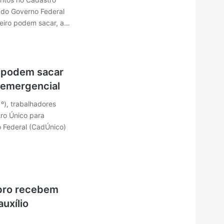
 do Governo Federal
eiro podem sacar, a…
o podem sacar
o emergencial
1º), trabalhadores
tro Único para
 Federal (CadÚnico)
bro recebem
auxílio