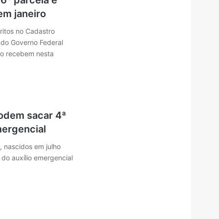
 6ª parcela é
em janeiro
ritos no Cadastro
 do Governo Federal
ro recebem nesta
odem sacar 4ª
mergencial
), nascidos em julho
do auxílio emergencial