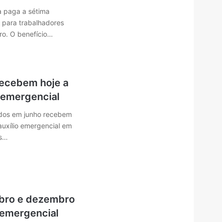
xa paga a sétima
l para trabalhadores
ro. O benefício…
recebem hoje a
o emergencial
idos em junho recebem
auxílio emergencial em
as…
bro e dezembro
 emergencial