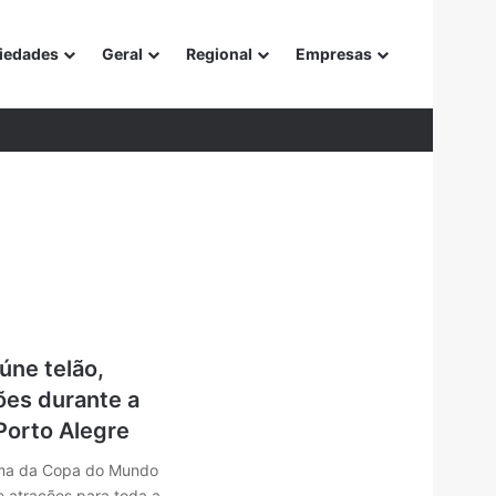
iedades
Geral
Regional
Empresas
or
e
úne telão,
ões durante a
orto Alegre
lima da Copa do Mundo
e atrações para toda a