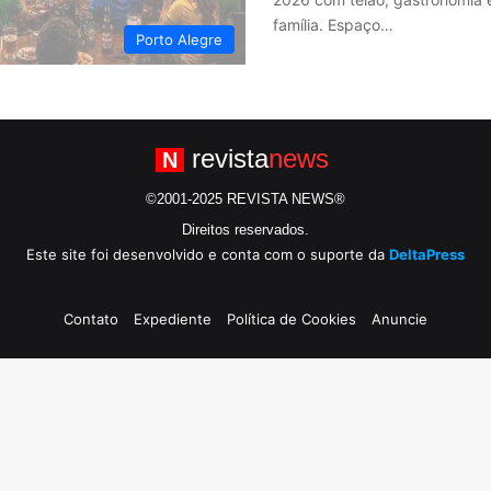
família. Espaço…
Porto Alegre
revista
news
N
©2001-2025 REVISTA NEWS®
Direitos reservados.
Este site foi desenvolvido e conta com o suporte da
DeltaPress
Contato
Expediente
Política de Cookies
Anuncie