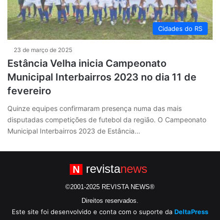
Cidades do RS
23 de março de 2025
Estância Velha inicia Campeonato
Municipal Interbairros 2023 no dia 11 de
fevereiro
Quinze equipes confirmaram presença numa das mais
disputadas competições de futebol da região. O Campeonato
Municipal Interbairros 2023 de Estância…
revista
news
N
©2001-2025 REVISTA NEWS®
Direitos reservados.
Este site foi desenvolvido e conta com o suporte da
DeltaPress