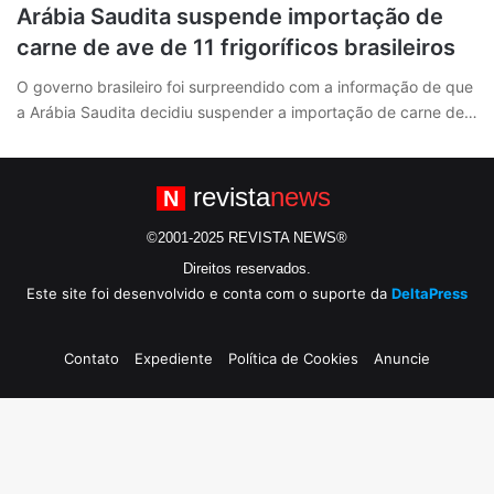
Arábia Saudita suspende importação de
carne de ave de 11 frigoríficos brasileiros
O governo brasileiro foi surpreendido com a informação de que
a Arábia Saudita decidiu suspender a importação de carne de…
revista
news
N
©2001-2025 REVISTA NEWS®
Direitos reservados.
Este site foi desenvolvido e conta com o suporte da
DeltaPress
Contato
Expediente
Política de Cookies
Anuncie