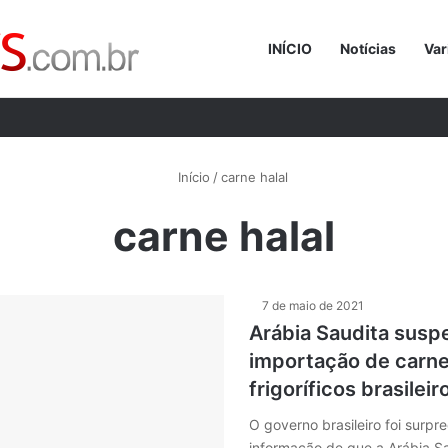
INÍCIO
Notícias
Var
Procurar p
Início
/
carne halal
carne halal
7 de maio de 2021
Arábia Saudita sus
importação de carne
frigoríficos brasileir
O governo brasileiro foi surp
informação de que a Arábia Sa