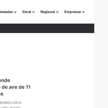
iedades
Geral
Regional
Empresas
or
pende
 de ave de 11
os
reendido com a
udita decidiu