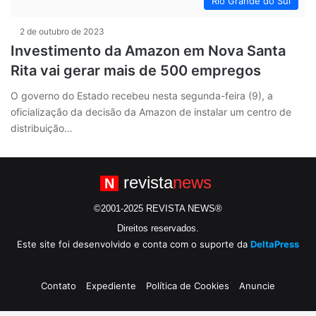
Rio Grande do Sul
2 de outubro de 2023
Investimento da Amazon em Nova Santa
Rita vai gerar mais de 500 empregos
O governo do Estado recebeu nesta segunda-feira (9), a
oficialização da decisão da Amazon de instalar um centro de
distribuição…
revista
news
N
©2001-2025 REVISTA NEWS®
Direitos reservados.
Este site foi desenvolvido e conta com o suporte da
DeltaPress
Contato
Expediente
Política de Cookies
Anuncie