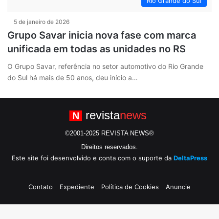
Rio Grande do Sul
5 de janeiro de 2026
Grupo Savar inicia nova fase com marca
unificada em todas as unidades no RS
O Grupo Savar, referência no setor automotivo do Rio Grande
do Sul há mais de 50 anos, deu início a…
revista
news
N
©2001-2025 REVISTA NEWS®
Direitos reservados.
Este site foi desenvolvido e conta com o suporte da
DeltaPress
Contato
Expediente
Política de Cookies
Anuncie