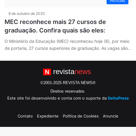
Notícias
8 de outubro de 2020
MEC reconhece mais 27 cursos de
graduação. Confira quais são eles:
O Ministério da Educação (MEC) reconheceu hoje (8), por meio
de portaria, 27 cursos superiores de graduação. As vagas são…
revista
news
N
©2001-2025 REVISTA NEWS®
Direitos reservados.
Este site foi desenvolvido e conta com o suporte da
DeltaPress
Contato
Expediente
Política de Cookies
Anuncie