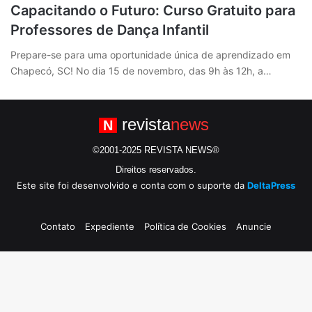
Capacitando o Futuro: Curso Gratuito para
Professores de Dança Infantil
Prepare-se para uma oportunidade única de aprendizado em
Chapecó, SC! No dia 15 de novembro, das 9h às 12h, a…
revista
news
N
©2001-2025 REVISTA NEWS®
Direitos reservados.
Este site foi desenvolvido e conta com o suporte da
DeltaPress
Contato
Expediente
Política de Cookies
Anuncie