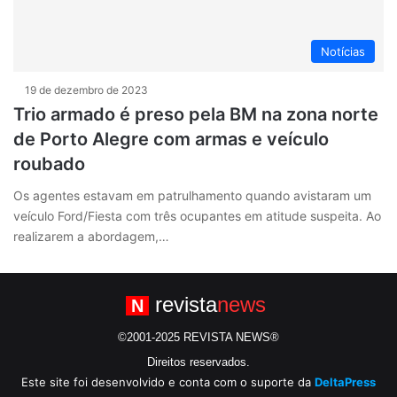
Notícias
19 de dezembro de 2023
Trio armado é preso pela BM na zona norte
de Porto Alegre com armas e veículo
roubado
Os agentes estavam em patrulhamento quando avistaram um
veículo Ford/Fiesta com três ocupantes em atitude suspeita. Ao
realizarem a abordagem,…
revista
news
N
©2001-2025 REVISTA NEWS®
Direitos reservados.
Este site foi desenvolvido e conta com o suporte da
DeltaPress