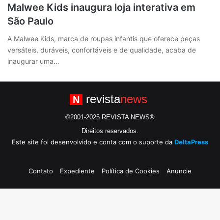
Malwee Kids inaugura loja interativa em
São Paulo
A Malwee Kids, marca de roupas infantis que oferece peças
versáteis, duráveis, confortáveis e de qualidade, acaba de
inaugurar uma…
revista
news
N
©2001-2025 REVISTA NEWS®
Direitos reservados.
Este site foi desenvolvido e conta com o suporte da
DeltaPress
Contato
Expediente
Política de Cookies
Anuncie