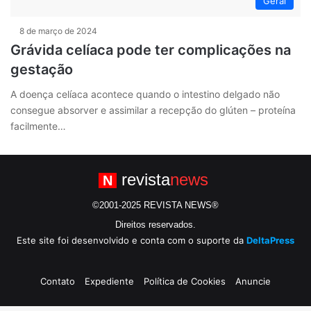
Geral
8 de março de 2024
Grávida celíaca pode ter complicações na
gestação
A doença celíaca acontece quando o intestino delgado não
consegue absorver e assimilar a recepção do glúten – proteína
facilmente…
revista
news
N
©2001-2025 REVISTA NEWS®
Direitos reservados.
Este site foi desenvolvido e conta com o suporte da
DeltaPress
Contato
Expediente
Política de Cookies
Anuncie