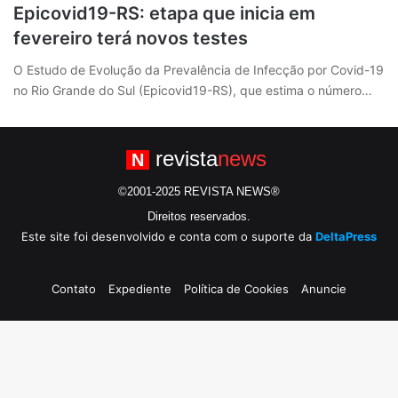
Epicovid19-RS: etapa que inicia em
fevereiro terá novos testes
O Estudo de Evolução da Prevalência de Infecção por Covid-19
no Rio Grande do Sul (Epicovid19-RS), que estima o número…
revista
news
N
©2001-2025 REVISTA NEWS®
Direitos reservados.
Este site foi desenvolvido e conta com o suporte da
DeltaPress
Contato
Expediente
Política de Cookies
Anuncie