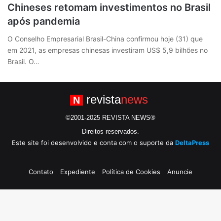
Chineses retomam investimentos no Brasil
após pandemia
O Conselho Empresarial Brasil-China confirmou hoje (31) que
em 2021, as empresas chinesas investiram US$ 5,9 bilhões no
Brasil. O…
revista
news
N
©2001-2025 REVISTA NEWS®
Direitos reservados.
Este site foi desenvolvido e conta com o suporte da
DeltaPress
Contato
Expediente
Política de Cookies
Anuncie