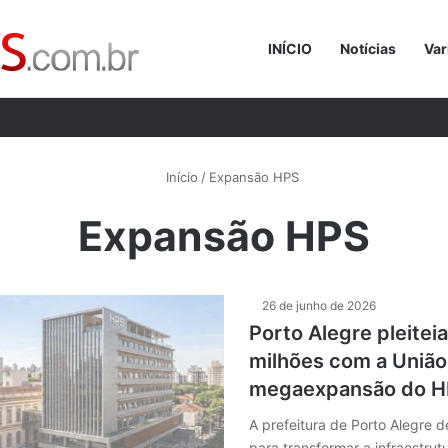
INÍCIO
Notícias
Var
Procurar p
Início
/
Expansão HPS
Expansão HPS
26 de junho de 2026
Porto Alegre pleitei
milhões com a União
megaexpansão do 
A prefeitura de Porto Alegre 
para transformar a infraestru