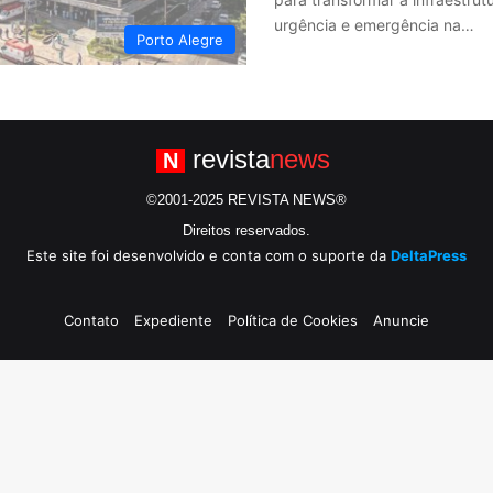
urgência e emergência na…
Porto Alegre
revista
news
N
©2001-2025 REVISTA NEWS®
Direitos reservados.
Este site foi desenvolvido e conta com o suporte da
DeltaPress
Contato
Expediente
Política de Cookies
Anuncie