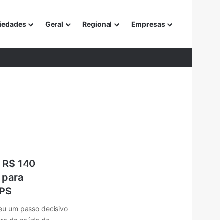
iedades
Geral
Regional
Empresas
or
a R$ 140
 para
HPS
deu um passo decisivo
tura da saúde de