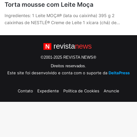
Torta mousse com Leite Moça
Ingredientes: 1 Leite MOÇA® (lata ou caixinha) 395 g 2
caixinhas de NESTLÉ® Creme de Leite 1 xícara (chá) de…
revista
news
N
©2001-2025 REVISTA NEWS®
Direitos reservados.
Este site foi desenvolvido e conta com o suporte da
DeltaPress
Contato
Expediente
Política de Cookies
Anuncie