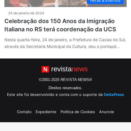
Feiras & Eventos
24 de janeiro de 2024
Celebração dos 150 Anos da Imigração
Italiana no RS terá coordenação da UCS
Nesta quarta-feira, 24 de janeiro, a Prefeitura de Caxias do Sul,
através da Secretaria Municipal da Cultura, deu o pontapé…
revista
news
N
©2001-2025 REVISTA NEWS®
Direitos reservados.
Este site foi desenvolvido e conta com o suporte da
DeltaPress
Contato
Expediente
Política de Cookies
Anuncie