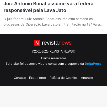
Juiz Antonio Bonat assume vara federal
responsável pela Lava Jato
O juiz federal Luiz Antonio Bonat assume esta semana os
processos da Operação Lava Jato em tramitação na 13ª Vara…
revista
news
N
©2001-2025 REVISTA NEWS®
Direitos reservados.
Este site foi desenvolvido e conta com o suporte da
DeltaPress
Contato
Expediente
Política de Cookies
Anuncie