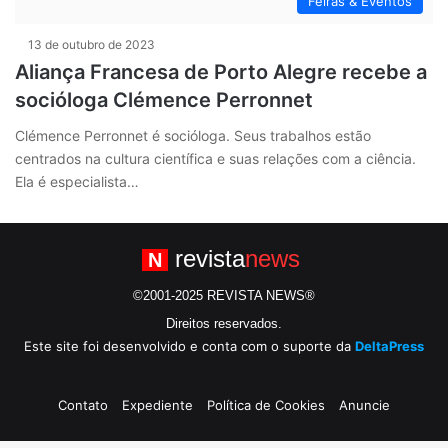
Feiras & Eventos
13 de outubro de 2023
Aliança Francesa de Porto Alegre recebe a
socióloga Clémence Perronnet
Clémence Perronnet é socióloga. Seus trabalhos estão
centrados na cultura científica e suas relações com a ciência.
Ela é especialista…
revista
news
N
©2001-2025 REVISTA NEWS®
Direitos reservados.
Este site foi desenvolvido e conta com o suporte da
DeltaPress
Contato
Expediente
Política de Cookies
Anuncie