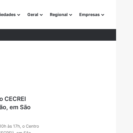
iedades
Geral
Regional
Empresas
or
no CECREI
ião, em São
10h às 17h, o Centro
(CECREI), em São