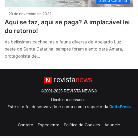
Santa Catarina
29 de novembro de 2022
Aqui se faz, aqui se paga? A implacável lei
do retorno!
As belíssimas cachoeiras e fauna diversa de Abelardo Luz,
oeste de Santa Catarina, sempre foram alento para Amara,
protagonista de…
revista
news
N
©2001-2025 REVISTA NEWS®
Direitos reservados.
Este site foi desenvolvido e conta com o suporte da
DeltaPress
Contato
Expediente
Política de Cookies
Anuncie