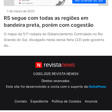
Rio Grande do Sul
1 de março de 2022
RS segue com todas as regiões em
bandeira preta, porém com cogestão
O mapa da 51ª rodada do Distanciamento Controlado no Rio
Grande do Sul, divulgado nesta sexta-feira (23) pelo governo
do…
revista
news
N
©2001-2025 REVISTA NEWS®
Direitos reservados.
Este site foi desenvolvido e conta com o suporte da
DeltaPress
Contato
Expediente
Política de Cookies
Anuncie