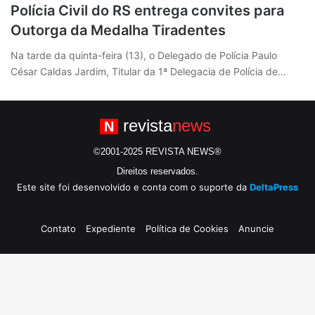
Polícia Civil do RS entrega convites para
Outorga da Medalha Tiradentes
Na tarde da quinta-feira (13), o Delegado de Polícia Paulo
César Caldas Jardim, Titular da 1ª Delegacia de Polícia de…
revista
news
N
©2001-2025 REVISTA NEWS®
Direitos reservados.
Este site foi desenvolvido e conta com o suporte da
DeltaPress
Contato
Expediente
Política de Cookies
Anuncie