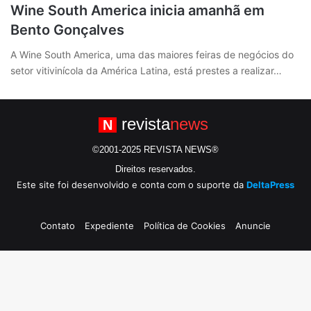
Wine South America inicia amanhã em
Bento Gonçalves
A Wine South America, uma das maiores feiras de negócios do
setor vitivinícola da América Latina, está prestes a realizar…
revista
news
N
©2001-2025 REVISTA NEWS®
Direitos reservados.
Este site foi desenvolvido e conta com o suporte da
DeltaPress
Contato
Expediente
Política de Cookies
Anuncie