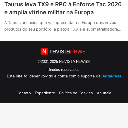
Taurus leva TX9 e RPC à Enforce Tac 2026
e amplia vitrine militar na Europa
A Taurus anunciou que vai apresentar na Europa dois novos
produtos do seu portfólio: a pistola TX9 e a submetralhadora…
revista
news
N
©2001-2025 REVISTA NEWS®
Direitos reservados.
Este site foi desenvolvido e conta com o suporte da
DeltaPress
Contato
Expediente
Política de Cookies
Anuncie