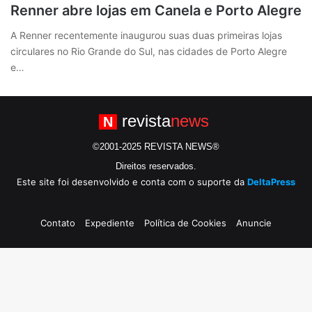
Renner abre lojas em Canela e Porto Alegre
A Renner recentemente inaugurou suas duas primeiras lojas
circulares no Rio Grande do Sul, nas cidades de Porto Alegre
e…
revista
news
N
©2001-2025 REVISTA NEWS®
Direitos reservados.
Este site foi desenvolvido e conta com o suporte da
DeltaPress
Contato
Expediente
Política de Cookies
Anuncie