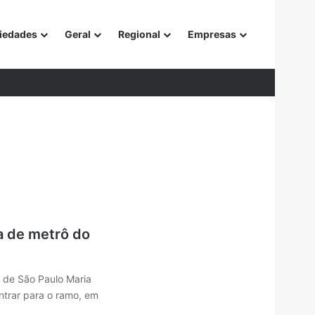
iedades
Geral
Regional
Empresas
or
a de metrô do
 de São Paulo Maria
entrar para o ramo, em