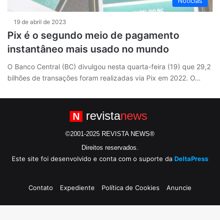
Notícias
19 de abril de 2023
Pix é o segundo meio de pagamento
instantâneo mais usado no mundo
O Banco Central (BC) divulgou nesta quarta-feira (19) que 29,2
bilhões de transações foram realizadas via Pix em 2022. O…
revista
news
N
©2001-2025 REVISTA NEWS®
Direitos reservados.
Este site foi desenvolvido e conta com o suporte da
DeltaPress
Contato
Expediente
Política de Cookies
Anuncie