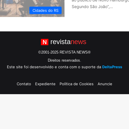
Segundo São João”,…
Cidades do RS
revista
news
N
©2001-2025 REVISTA NEWS®
Direitos reservados.
Este site foi desenvolvido e conta com o suporte da
DeltaPress
Contato
Expediente
Política de Cookies
Anuncie