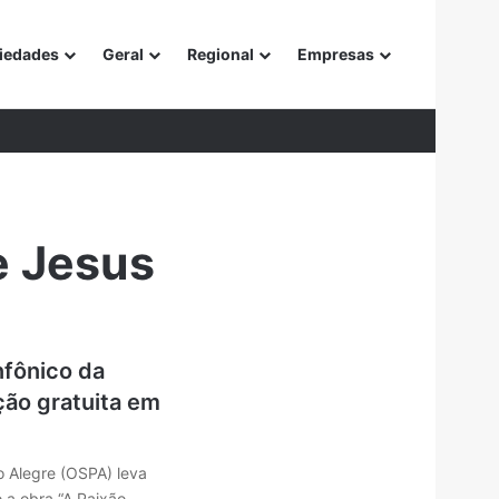
iedades
Geral
Regional
Empresas
or
e Jesus
nfônico da
ão gratuita em
o Alegre (OSPA) leva
a obra “A Paixão