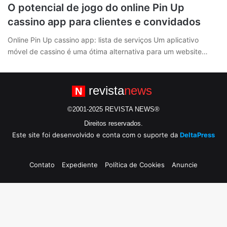
O potencial de jogo do online Pin Up
cassino app para clientes e convidados
Online Pin Up cassino app: lista de serviços Um aplicativo
móvel de cassino é uma ótima alternativa para um website…
revista
news
N
©2001-2025 REVISTA NEWS®
Direitos reservados.
Este site foi desenvolvido e conta com o suporte da
DeltaPress
Contato
Expediente
Política de Cookies
Anuncie