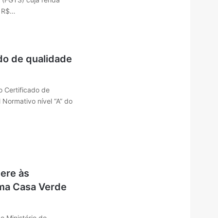
e R$…
do de qualidade
 Certificado de
 Normativo nível “A” do
dere às
ama Casa Verde
o Ministério do