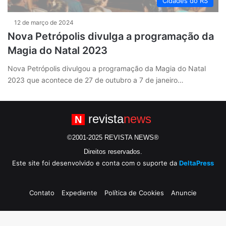
Cidades do RS
12 de março de 2024
Nova Petrópolis divulga a programação da
Magia do Natal 2023
Nova Petrópolis divulgou a programação da Magia do Natal
2023 que acontece de 27 de outubro a 7 de janeiro…
revista
news
N
©2001-2025 REVISTA NEWS®
Direitos reservados.
Este site foi desenvolvido e conta com o suporte da
DeltaPress
Contato
Expediente
Política de Cookies
Anuncie