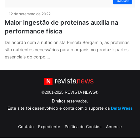
Saúde
12 de setembro de 2022
Maior ingestão de proteínas auxilia na
performance física
De acordo com a nutricionista Priscila Bergamin, as proteínas
são nutrientes necessários para o organismo produzir partes
essenciais do corpo,…
revista
news
N
©2001-2025 REVISTA NEWS®
Direitos reservados.
Este site foi desenvolvido e conta com o suporte da
DeltaPress
Contato
Expediente
Política de Cookies
Anuncie