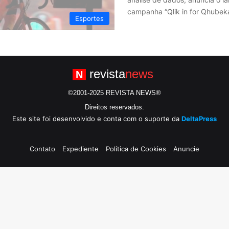
campanha “Qlik in for Qhubeka
Esportes
revista
news
N
©2001-2025 REVISTA NEWS®
Direitos reservados.
Este site foi desenvolvido e conta com o suporte da
DeltaPress
Contato
Expediente
Política de Cookies
Anuncie