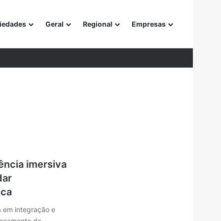
iedades
Geral
Regional
Empresas
or
ência imersiva
dar
ica
ia em integração e
lançamento da