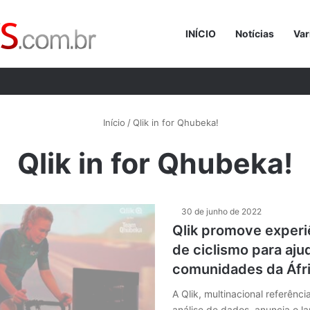
INÍCIO
Notícias
Var
Procurar p
Início
/
Qlik in for Qhubeka!
Qlik in for Qhubeka!
30 de junho de 2022
Qlik promove experi
de ciclismo para aju
comunidades da Áfr
A Qlik, multinacional referênc
análise de dados, anuncia o 