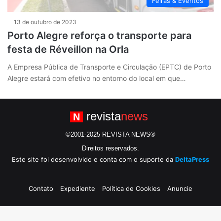
Feiras & Eventos
13 de outubro de 2023
Porto Alegre reforça o transporte para
festa de Réveillon na Orla
A Empresa Pública de Transporte e Circulação (EPTC) de Porto
Alegre estará com efetivo no entorno do local em que…
revista
news
N
©2001-2025 REVISTA NEWS®
Direitos reservados.
Este site foi desenvolvido e conta com o suporte da
DeltaPress
Contato
Expediente
Política de Cookies
Anuncie