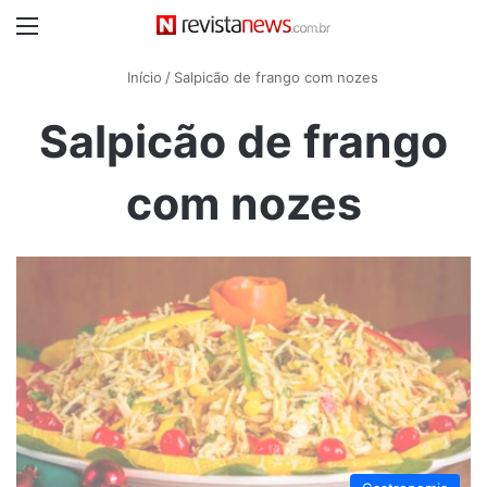
Menu
Início
/
Salpicão de frango com nozes
Salpicão de frango
com nozes