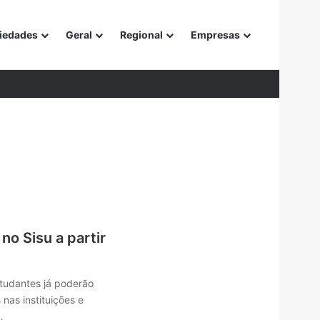
iedades
Geral
Regional
Empresas
or
no Sisu a partir
studantes já poderão
 nas instituições e
…