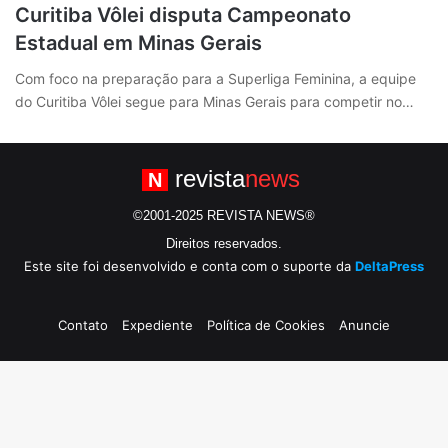
Curitiba Vôlei disputa Campeonato
Estadual em Minas Gerais
Com foco na preparação para a Superliga Feminina, a equipe
do Curitiba Vôlei segue para Minas Gerais para competir no…
revista
news
N
©2001-2025 REVISTA NEWS®
Direitos reservados.
Este site foi desenvolvido e conta com o suporte da
DeltaPress
Contato
Expediente
Política de Cookies
Anuncie